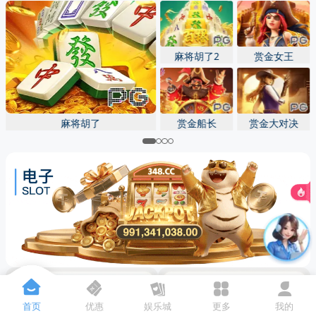
先点击
，再
“添加到主屏幕”
麻将胡了2
赏金女王
麻将胡了
赏金船长
赏金大对决
首页
优惠
娱乐城
更多
我的