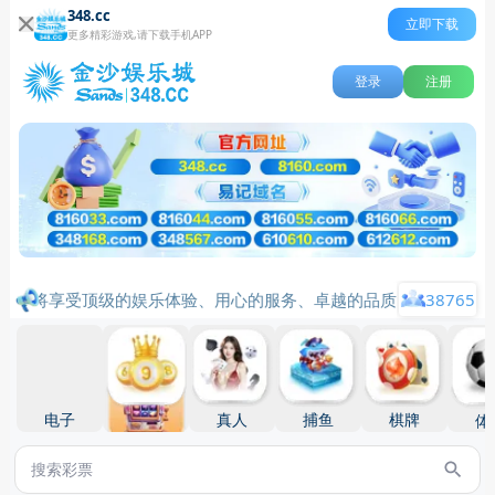
348.cc
立即下载
更多精彩游戏,请下载手机APP
登录
注册
里您将享受顶级的娱乐体验、用心的服务、卓越的品质、行业标杆品
38765
电子
真人
捕鱼
棋牌
彩票
体