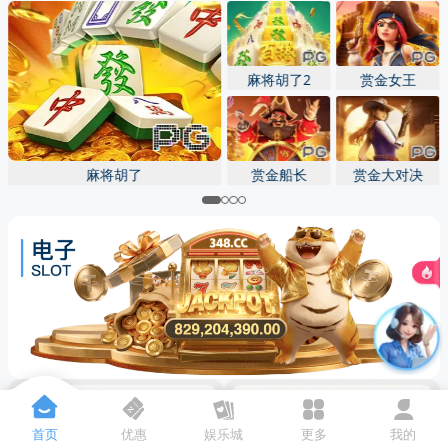
先点击
，再
“添加到主屏幕”
麻将胡了2
赏金女王
麻将胡了
赏金船长
赏金大对决
首页
优惠
娱乐城
更多
我的